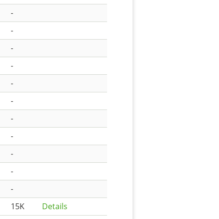
-
-
-
-
-
-
-
-
-
-
-
15K
Details