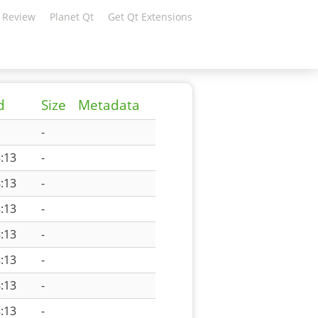
 Review
Planet Qt
Get Qt Extensions
d
Size
Metadata
-
:13
-
:13
-
:13
-
:13
-
:13
-
:13
-
:13
-