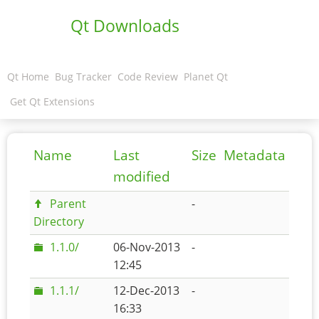
Qt Downloads
Qt Home
Bug Tracker
Code Review
Planet Qt
Get Qt Extensions
Name
Last
Size
Metadata
modified
Parent
-
Directory
1.1.0/
06-Nov-2013
-
12:45
1.1.1/
12-Dec-2013
-
16:33